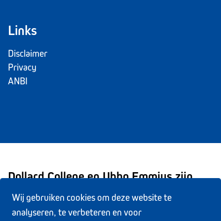
Links
Disclaimer
Privacy
ANBI
Dollard College en Ubbo Emmius zijn
onderdeel van Stichting Scholengroep
Wij gebruiken cookies om deze website te
analyseren, te verbeteren en voor
Trivium.