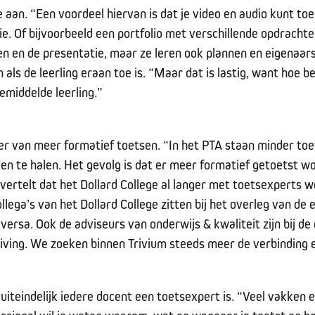
 aan. “Een voordeel hiervan is dat je video en audio kunt to
ie. Of bijvoorbeeld een portfolio met verschillende opdrachte
en en de presentatie, maar ze leren ook plannen en eigenaar
als de leerling eraan toe is. “Maar dat is lastig, want hoe be
emiddelde leerling.”
er van meer formatief toetsen. “In het PTA staan minder to
n te halen. Het gevolg is dat er meer formatief getoetst wor
 vertelt dat het Dollard College al langer met toetsexperts 
ollega’s van het Dollard College zitten bij het overleg van 
ersa. Ook de adviseurs van onderwijs & kwaliteit zijn bij d
iving. We zoeken binnen Trivium steeds meer de verbinding e
uiteindelijk iedere docent een toetsexpert is. “Veel vakken 