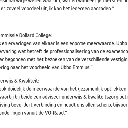
ssional wil je weten waarom, wat en wanneer je toetst en ho
 er zoveel voordeel uit, ik kan het iedereen aanraden.”
mmissie Dollard College:
s en ervaringen van elkaar is een enorme meerwaarde. Ubb
 ervaring wat betreft de professionalisering van de examenc
jaar begonnen met het bezoeken van de verschillende vestigi
ring naar het voorbeeld van Ubbo Emmius.”
rwijs & Kwaliteit:
 ook duidelijk de meerwaarde van het gezamenlijk optrekken 
rbij bij beide een adviseur onderwijs & kwaliteitszorg bet
ing bevordert verbinding en houdt ons allen scherp, bijvoor
randeringen vanuit de VO-Raad.”