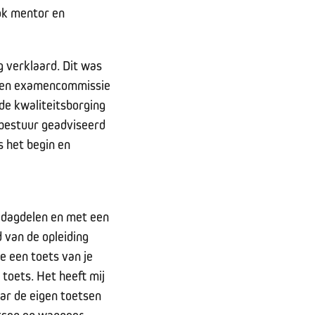
ook mentor en
g verklaard. Dit was
 “Een examencommissie
 de kwaliteitsborging
bestuur geadviseerd
 het begin en
f dagdelen en met een
 van de opleiding
je een toets van je
 toets. Het heeft mij
aar de eigen toetsen