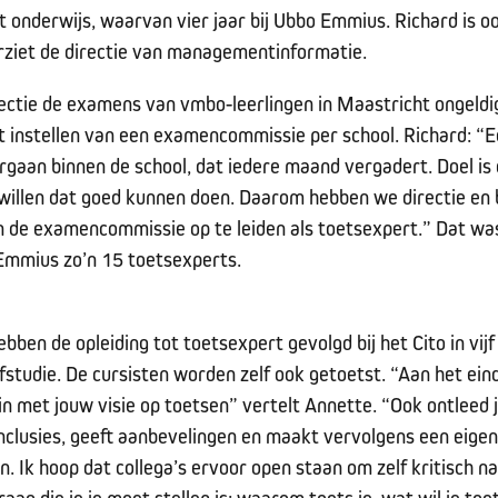
et onderwijs, waarvan vier jaar bij Ubbo Emmius. Richard is 
orziet de directie van managementinformatie.
ectie de examens van vmbo-leerlingen in Maastricht ongeldi
et instellen van een examencommissie per school. Richard:
orgaan binnen de school, dat iedere maand vergadert. Doel is
illen dat goed kunnen doen. Daarom hebben we directie en 
n de examencommissie op te leiden als toetsexpert.” Dat was
Emmius zo’n 15 toetsexperts.
bben de opleiding tot toetsexpert gevolgd bij het Cito in vij
fstudie. De cursisten worden zelf ook getoetst. “Aan het eind
 in met jouw visie op toetsen” vertelt Annette. “Ook ontleed 
onclusies, geeft aanbevelingen en maakt vervolgens een eigen
n. Ik hoop dat collega’s ervoor open staan om zelf kritisch n