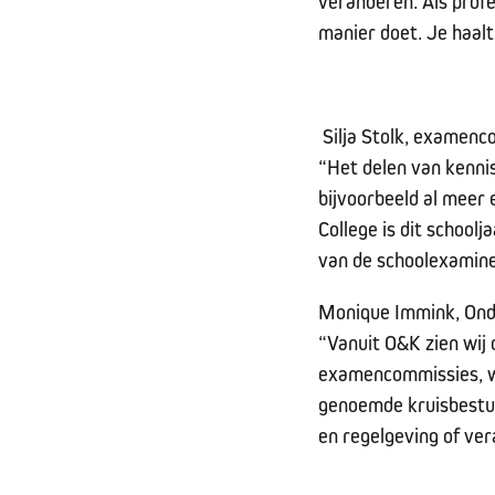
veranderen. Als profe
manier doet. Je haalt
Silja Stolk, examenco
“Het delen van kenni
bijvoorbeeld al meer
College is dit school
van de schoolexamine
Monique Immink, Onde
“Vanuit O&K zien wij
examencommissies, waa
genoemde kruisbestuiv
en regelgeving of ve