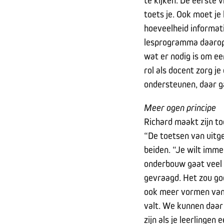
te kijken. De eerste v
toets je. Ook moet je 
hoeveelheid informati
lesprogramma daarop 
wat er nodig is om ee
rol als docent zorg j
ondersteunen, daar g
Meer ogen principe
Richard maakt zijn to
“De toetsen van uitge
beiden. “Je wilt imme
onderbouw gaat veel 
gevraagd. Het zou goed
ook meer vormen van t
valt. We kunnen daar 
zijn als je leerlinge