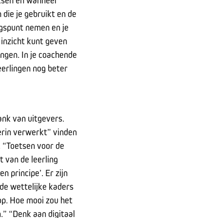
oetsen en wanneer
 die je gebruikt en de
ngspunt nemen en je
inzicht kunt geven
ingen. In je coachende
eerlingen nog beter
ank van uitgevers.
 erin verwerkt” vinden
. “Toetsen voor de
 van de leerling
n principe’. Er zijn
 de wettelijke kaders
 op. Hoe mooi zou het
.” “Denk aan digitaal