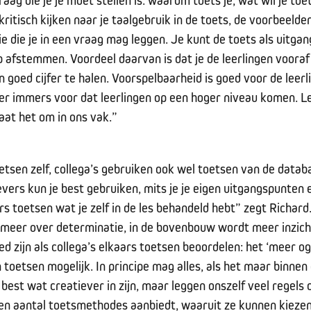
raag die je je moet stellen is: waarom toets je, wat wil je t
kritisch kijken naar je taalgebruik in de toets, de voorbeelden
e die je in een vraag mag leggen. Je kunt de toets als uitga
afstemmen. Voordeel daarvan is dat je de leerlingen vooraf 
n goed cijfer te halen. Voorspelbaarheid is goed voor de leerl
e er immers voor dat leerlingen op een hoger niveau komen. L
aat het om in ons vak.”
etsen zelf, collega’s gebruiken ook wel toetsen van de datab
vers kun je best gebruiken, mits je je eigen uitgangspunten
rs toetsen wat je zelf in de les behandeld hebt” zegt Richard
meer over determinatie, in de bovenbouw wordt meer inzicht
 zijn als collega’s elkaars toetsen beoordelen: het ‘meer oge
oetsen mogelijk. In principe mag alles, als het maar binnen
best wat creatiever in zijn, maar leggen onszelf veel regels
n een aantal toetsmethodes aanbiedt, waaruit ze kunnen kiezen