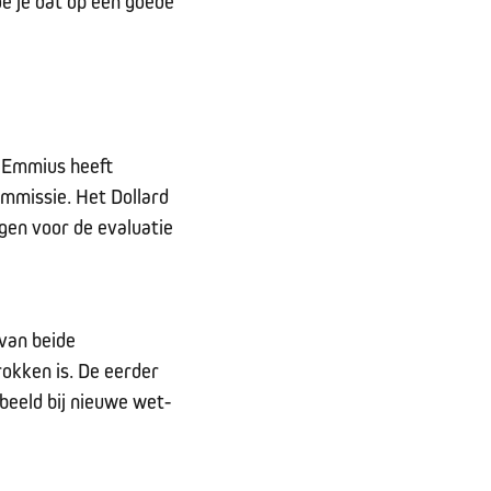
e je dat op een goede
o Emmius heeft
ommissie. Het Dollard
ngen voor de evaluatie
van beide
rokken is. De eerder
beeld bij nieuwe wet-