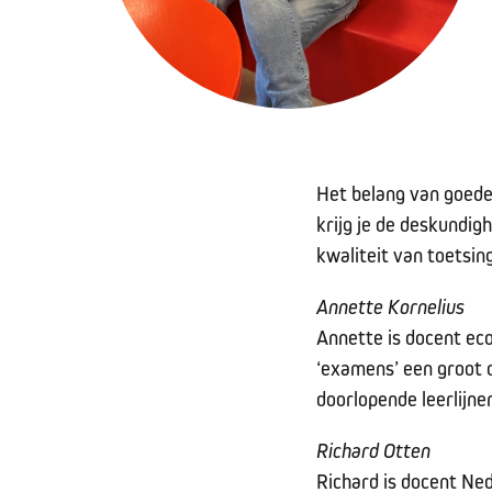
Het belang van goede 
krijg je de deskundig
kwaliteit van toetsin
Annette Kornelius
Annette is docent ec
‘examens’ een groot o
doorlopende leerlijn
Richard Otten
Richard is docent Ned